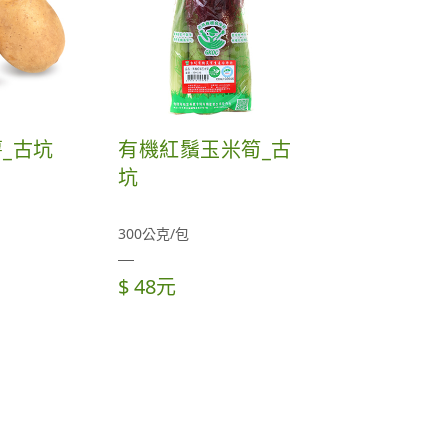
_古坑
有機紅鬚玉米筍_古
坑
300公克/包
$ 48元