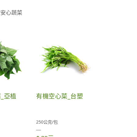
的安心蔬菜
_亞植
有機空心菜_台塑
250公克/包