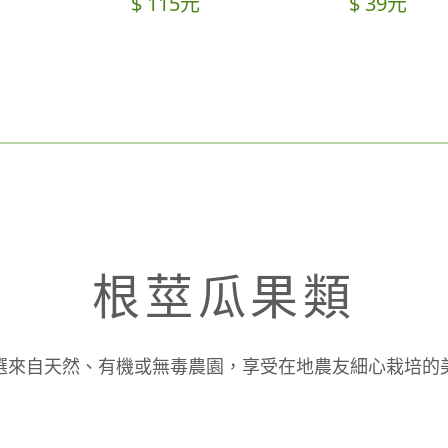
$ 115元
$ 39元
根莖瓜果類
選來自天然、有機或無毒農園，享受在地農友細心栽培的