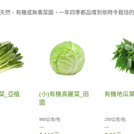
天然、有機或無毒菜園，一年四季都品嚐到依時令栽培
菜_亞植
(小)有機高麗菜_田
有機地瓜葉
園
900公克/包
250公克/包