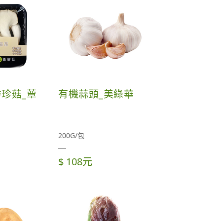
珍菇_蕈
有機蒜頭_美綠華
200G/包
$ 108元