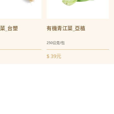
菜_台塑
有機青江菜_亞植
250公克/包
$ 39元