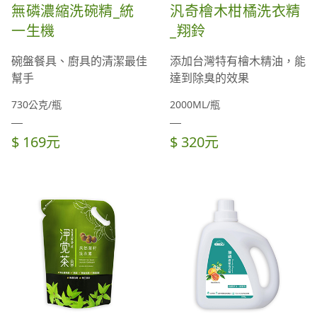
無磷濃縮洗碗精_統
汎奇檜木柑橘洗衣精
一生機
_翔鈴
碗盤餐具、廚具的清潔最佳
添加台灣特有檜木精油，能
幫手
達到除臭的效果
730公克/瓶
2000ML/瓶
$ 169元
$ 320元