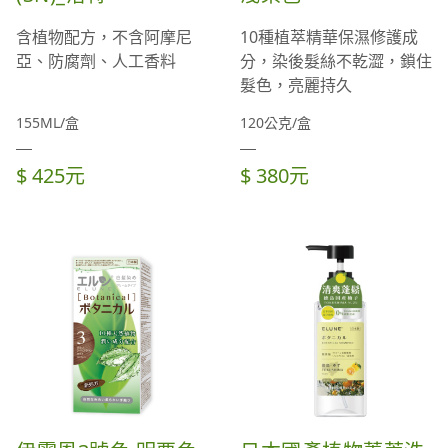
含植物配方，不含阿摩尼
10種植萃精華保濕修護成
亞、防腐劑、人工香料
分，染後髮絲不乾澀，鎖住
髮色，亮麗持久
155ML/盒
120公克/盒
$ 425元
$ 380元