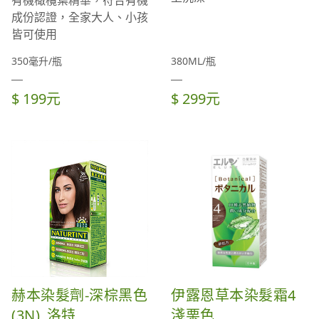
有機橄欖葉精華，符合有機
成份認證，全家大人、小孩
皆可使用
350毫升/瓶
380ML/瓶
$ 199元
$ 299元
赫本染髮劑-深棕黑色
伊露恩草本染髮霜4
(3N)_洛特
淺栗色