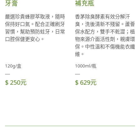
牙膏
補充瓶
嚴選珍貴蜂膠萃取液，隨時
香茅除臭酵素有效分解汗
保持好口氣。配合正確刷牙
臭，洗後清新不殘留。蘆薈
習慣，幫助預防蛀牙，日常
保水配方，雙手不乾澀；植
口腔保健更安心。
物來源介面活性劑，親膚環
保。中性溫和不傷機能衣纖
維。
120g/盒
1000ml/瓶
$ 250元
$ 629元