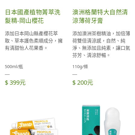
日本國產植物菁萃洗
澳洲格蘭特大自然清
髮精-岡山櫻花
涼薄荷牙膏
添加日本岡山縣產櫻花萃
添加澳洲茶樹精油，加倍薄
取、草本護色柔順成分，擁
荷雙倍清涼感，自然、純
有清甜怡人花果香。
淨、無添加且純素，讓口氣
芬芳、清涼舒暢。
500ml/瓶
110g/條
$ 399元
$ 200元