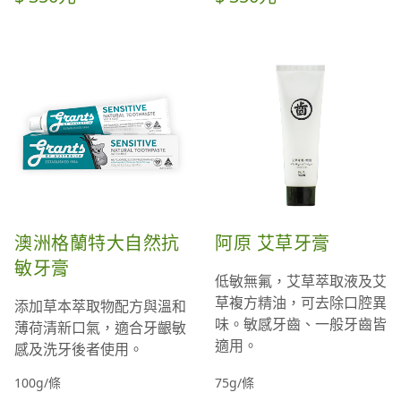
澳洲格蘭特大自然抗
阿原 艾草牙膏
敏牙膏
低敏無氟，艾草萃取液及艾
草複方精油，可去除口腔異
添加草本萃取物配方與溫和
味。敏感牙齒、一般牙齒皆
薄荷清新口氣，適合牙齦敏
適用。
感及洗牙後者使用。
100g/條
75g/條