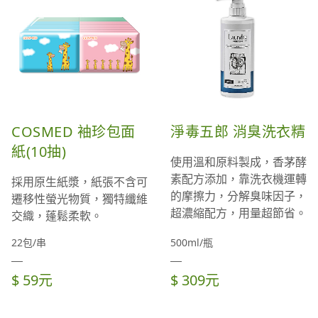
COSMED 袖珍包面
淨毒五郎 消臭洗衣精
紙(10抽)
使用溫和原料製成，香茅酵
素配方添加，靠洗衣機運轉
採用原生紙漿，紙張不含可
的摩擦力，分解臭味因子，
遷移性螢光物質，獨特纖維
超濃縮配方，用量超節省。
交織，蓬鬆柔軟。
22包/串
500ml/瓶
$ 59元
$ 309元