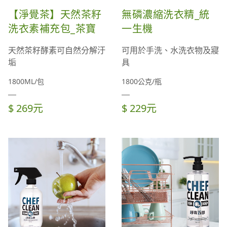
【淨覺茶】天然茶籽
無磷濃縮洗衣精_統
洗衣素補充包_茶寶
一生機
天然茶籽酵素可自然分解汙
可用於手洗、水洗衣物及寢
垢
具
1800ML/包
1800公克/瓶
$ 269元
$ 229元