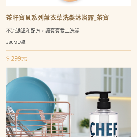
茶籽寶貝系列薰衣草洗髮沐浴露_茶寶
不流淚溫和配方，讓寶寶愛上洗澡
380ML/瓶
$ 299元