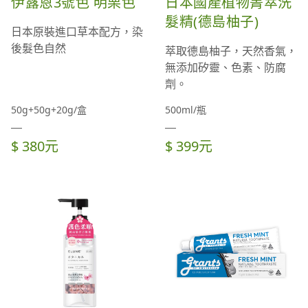
伊露恩3號色 明栗色
日本國產植物菁萃洗
髮精(德島柚子)
日本原裝進口草本配方，染
後髮色自然
萃取德島柚子，天然香氣，
無添加矽靈、色素、防腐
劑。
50g+50g+20g/盒
500ml/瓶
$ 380元
$ 399元