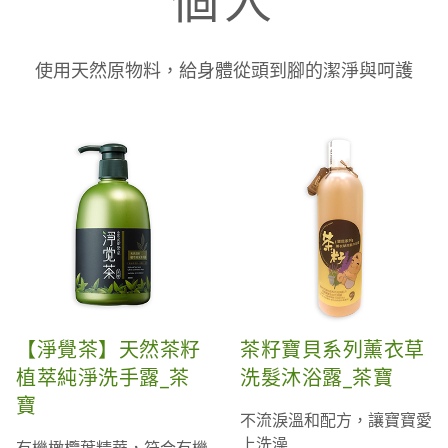
使用天然原物料，給身體從頭到腳的潔淨與呵護
【淨覺茶】天然茶籽
茶籽寶貝系列薰衣草
植萃純淨洗手露_茶
洗髮沐浴露_茶寶
寶
不流淚溫和配方，讓寶寶愛
上洗澡