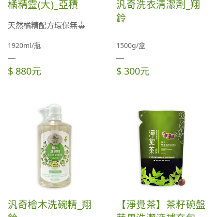
橘精靈(大)_亞積
汎奇洗衣清潔劑_翔
鈴
天然橘精配方環保無毒
1920ml/瓶
1500g/盒
$ 880元
$ 300元
汎奇檜木洗碗精_翔
【淨覺茶】茶籽碗盤