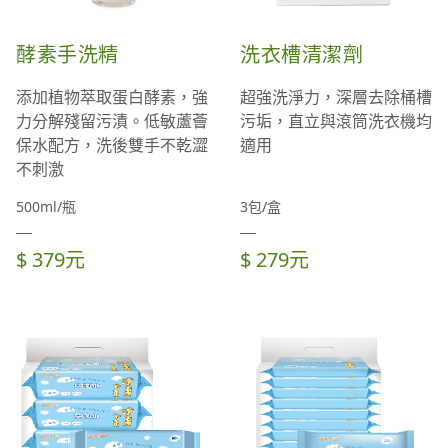
酵素手洗精
洗衣槽清潔劑
添加植物萃取蛋白酵素，強
超強洗淨力，深層去除桶槽
力分解殘留污漬。低敏蘆薈
污垢，直立與滾筒洗衣機均
保水配方，洗後雙手不乾澀
適用
不刺激
500ml/瓶
3包/盒
$ 379元
$ 279元