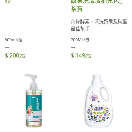
鈴
蔬果洗潔液補充包_
茶寶
茶籽酵素，清洗蔬果及碗盤
最佳幫手
800ml/瓶
700ML/包
$ 200元
$ 149元