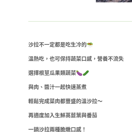
沙拉不一定都是吃生冷的🥗
溫熱吃，也可保持蔬菜口感，營養不流失
選擇根莖瓜果類蔬菜🍆🥒
與肉、醬汁一起快速蒸煮
輕鬆完成菜肉都豐盛的溫沙拉～
再適度加入生鮮萵苣葉與番茄
一鍋沙拉兩種脆嫩口感！