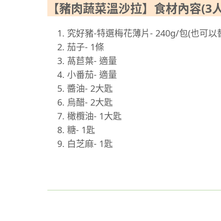
【豬肉蔬菜溫沙拉】食材內容(3人
究好豬-特選梅花薄片- 240g/包(也可
茄子- 1條
萵苣葉- 適量
小番茄- 適量
醬油- 2大匙
烏醋- 2大匙
橄欖油- 1大匙
糖- 1匙
白芝麻- 1匙