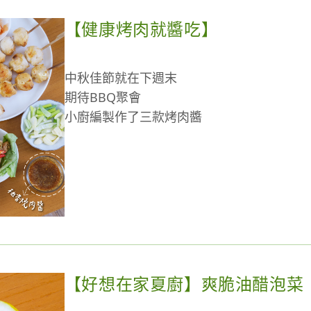
【健康烤肉就醬吃】
中秋佳節就在下週末
期待BBQ聚會
小廚編製作了三款烤肉醬
推薦給想要健康夯肉的你～
看影片快速上手
今年夯肉趴，你就是神醬隊友！
【好想在家夏廚】爽脆油醋泡菜
本次選用澄形海鮮的【挪威鮭魚肚條】🐟
鮭魚肚豐腴鮮美