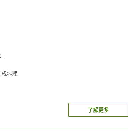
手！
完成料理
家一餐
了解更多