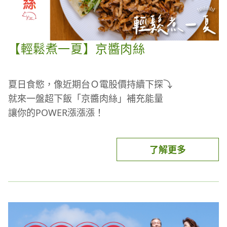
【輕鬆煮一夏】京醬肉絲
夏日食慾，像近期台Ｏ電股價持續下探⤵
就來一盤超下飯「京醬肉絲」補充能量
讓你的POWER漲漲漲！
了解更多