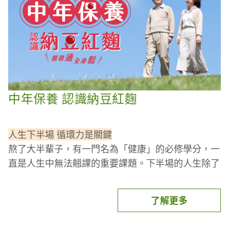
經典北方菜餚，簡單卻有深度的美味
除了配飯，這次包餅吃
香嫩肉絲、蔥辣絲、黃瓜絲
絲絲入味、絲絲好味！
中年保養 認識納豆紅麴
推薦選用台灣黑豬肉領導品牌
今天小廚編分享這道
【東寶黑豬肉】後腿肉絲
來詮
釋這道經典中式料理：
人生下半場 循環力是關鍵
🐷台灣黑豬，15個月熟齡養成。
熬了大半輩子，有一門名為「健康」的必修學分，一
🐷無腥羶味，油花均勻，健康不飽和脂肪酸較多。
直是人生中無法翹課的重要課題。下半場的人生除了
🐷牧場直營，無瘦肉精、無抗生素。
兼顧好平日生活作息、調整飲食習慣外，你也開始正
視自己
身體的保健保養
！
了解更多
【京醬肉絲】食材內容(4~6人份)
別再傷心！先顧好身體循環力
東寶黑豬肉-後腿肉絲 - 2包共400g，也可選用里肌
隨著年齡增長，循環也逐漸出現警訊，啟動循環動能