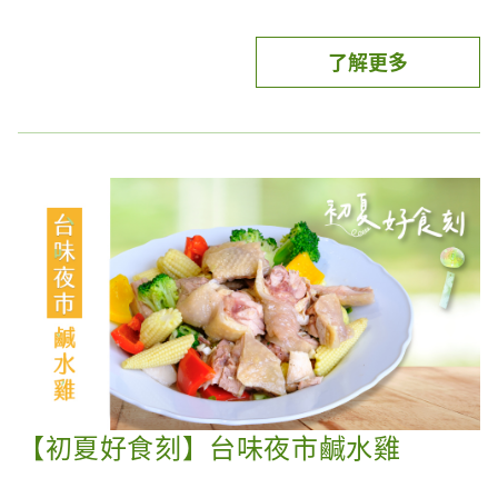
備多重身分，與醣類（碳水化合物）和脂肪並列為生
豆。
命三大營養素。它是身體的建築師，為建構人體組織
了解更多
的重要物質，無論是人體細胞、組織，還是器官的構
說到補充蛋白質，許多人可能腦中直接想到的就是
成，都需要蛋白質的助攻，而它也是
肉！所以可能素食者會擔心自己每日蛋白質是否都攝
肌肉合成的來源
之一。
取不足，但是不用緊張，蛋白質來源包括奶、豆、
魚、蛋、肉類，不僅有動物性蛋白質，也有植物性蛋
白質。
而蛋白質食物一般含有較多的色胺酸成分，若要避開
飽和脂肪酸，建議可選擇較低脂的肉類，例如海鮮、
雞肉、牛豬瘦肉為較好來源。
【初夏好食刻】台味夜市鹹水雞