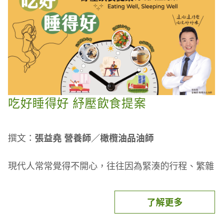
吃好睡得好 紓壓飲食提案
撰文：
張益堯 營養師／橄欖油品油師
現代人常常覺得不開心，往往因為緊湊的行程、繁雜
瑣事、生活壓力，讓我們的睡眠與生活品質每況愈
下。許多臨床實驗都提醒，睡眠品質不良會造成壓力
了解更多
荷爾蒙的上升，造成肥胖、甚至慢性疾病的風險大
增。因此越來越多人依賴安眠藥，然而，西方醫聖希
紓壓好眠關鍵：色胺酸