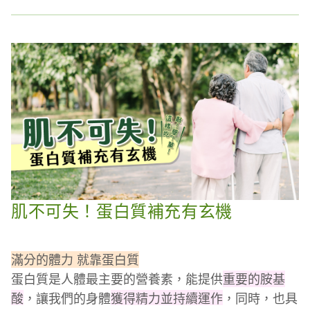
波克拉底的名言「你的食物就是你的良藥」，所以讓
對於放鬆壓力與幫助睡眠的主要營養素，非色胺酸莫
我們來看看，如何吃出美味、吃出紓壓、也吃出好睡
屬，因為色胺酸有助於合成
血清素（
又稱
快樂荷爾
眠。
蒙
），而血清素可以幫助我們心情放鬆與壓力釋放；
適度的運動與曬太陽都可以增加血液中的血清素，然
而飲食部分，則仰賴色胺酸幫助身體合成血清素。
再者，色胺酸也是合成
褪黑激素
（又稱
助眠荷爾蒙）
的主要材料，而褪黑激素可增加睡意、提升睡眠品
質。當眼睛與皮膚沒有接受到光線照射時，才會促使
腦袋分泌褪黑激素。所以我們常說，睡覺時室內一定
要全暗才有助於身體分泌褪黑激素。然而，如果沒有
色胺酸作為材料來合成褪黑激素，那麼室內再暗，分
肌不可失！蛋白質補充有玄機
泌也有限。
滿分的體力 就靠蛋白質
所以，補充色胺酸，對於紓壓與助眠都有顯著影響，
蛋白質是人體最主要的營養素，能提供
重要的胺基
因此建議大家可以多吃富含色胺酸的食物，例如：香
酸
，讓我們的身體
獲得精力並持續運作
，同時，也具
蕉、牛奶、乳製品、燕麥、雞蛋、堅果、芝麻、黃