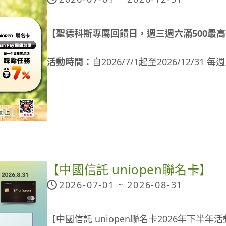
1% 街口幣無上限：
適用一般消費回饋
銀行帳戶流程【
立即下載icash Pay
】
用卡契約等情事，將喪失本活動回饋資格。使用ic
2.5% 街口幣：
美廉社、聖德科斯 精選加碼
流程請參考：
https://pse.is/6345vx
6.0以上或iOS作業系統13.0以上的手機，並請將O
若選擇使用「街利存帳戶」 付款，享最高
注意事項：
2.
【聖德科斯專屬回饋日，週三週六滿500最高回饋
機內建瀏覽器更新至最新版本。icash Pay
若選擇使用「街口帳戶」 付款，銀牌會員以
2026/6/1-12/31 期間，選擇使用「街利存
注意事項：
員帳號及icash Pay使用者資格，icas
若選擇使用「銀行帳戶」、「國內信用卡」綁
(查看說明)
如活動期間內已達活動總回饋上限，將依ica
活動時間：
自2026/7/1起至2026/12/31 
「正常狀態」，入點時應符合本活動資格等
銀行公告為準。
2026/6/1-12/31 期間，選擇使用「街
或通知，活動參與者不得以未獲知本活動回
(＊適用信用卡：請至街口支付 > 我的 > 支付
限！
(查看說明)
活動說明：
詳細活動辦法以主辦單位(愛金卡、各合作銀
本活動最終回饋金額，以系統認列為主。
本活動回饋點數將於消費成功後最晚於次次月底前匯
活動期間內每週三、週六於聖德科斯使用icash2
解釋之權利，並可隨時變更、取消、終止或
因「電子銀行法」規定，銀行帳戶單筆交易限額 
饋資格及入點時間認定依icash Pay資
額之5% OPENPOINT回饋。活動期間每月
統、網路、電話等故障或傳輸異常、或有不
元，請留意付款額度限制，以免交易失敗。
序匯入該icash Pay綁定之uniopen會員帳戶
點。
意取消當次消費支付指示。如因而致參加者
現金回饋、街口幣回饋、街口券折扣、街口
位不負任何法律責任，參加者亦不得因此異
抵街口幣；最終依折抵後的「實際支付金額
本活動適用之店櫃需接受icash Pay之
【icash Pay綁定uniopen聯名卡滿額加碼
【中國信託 uniopen聯名卡】
使用「街利存帳戶」、「街口帳戶」、「台
icash Pay交易紀錄內顯示之通路資訊為主
詳情請見該活動網頁
參加本活動即表示同意接受本活動條款並同
2026-07-01 ~
2026-08-31
費做計算；此街口幣回饋與原店家街口幣回
商店類型，則該筆交易不適用本活動。
點作業；若有違反者，主辦單位有權取消參
單筆消費為扣除法令規定不可促銷之商品（
【uniopen聯名卡最高7%回饋】
疑義，可撥打愛金卡公司客服專線0800-233-888
幣」折抵後的支付金額。
本活動交易金額不適用自動加值、現金加值
icash Pay綁定uniopen聯名卡適用踩點任
【中國信託 uniopen聯名卡2026年下半年