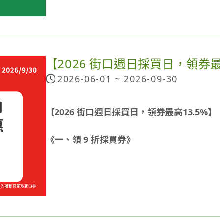
領券：至門市掃描活動跳卡QR Code領取40元優惠
※注意事項：
生活日用」領券。
用券：以LINE Pay付款且單筆消費滿 500 
本活動各適用銀行如已達活動總回饋上限，將依
優惠券」查看)
行公告或通知，活動參與者不得以未獲知本
注意事項：
【2026 街口週日採買日，領券最
與。
每個LINE Pay帳號每週限領一次，領完為止
2026-06-01 ~
2026-09-30
每週一開放領券，使用期限至當週週日；惟
本活動交易金額僅限一般商品交易，不適用其
若當月第一天非週一，則自該月第一天開放領券，如：2
值類交易(例如：自動加值、現金加值等)、儲
(三) 開始領取，並使用至7/5 (日)
【2026 街口週日採買日，領券最高13.5%】
星巴克儲值交易等)、菸類商品、繳稅/費及
每月最後一週使用期限至當月最後一天，如：2026/
(如：嬰兒與較大嬰兒配方食品(1歲以下嬰幼
僅可使用至7/31 (五)
《一、領 9 折採買券》
具支付(扣除OPENPOINT點數折抵、通
每週優惠券數量有限，領完為止；且優惠折
點，若於活動贈點發送後退貨(包含部分退貨
優惠券即將額滿時，領取頁面將顯示「兌換滿額
活動時間：
2026/2/8 ~ 2026/6/30期間內每
「優惠券已額滿」提示。
本活動適用之店櫃需具接受icash Pay
活動辦法：
場內之icash Pay交易資訊無法判斷為
於街口支付 App 活動頁領取每週一之「街口券」
通路，以icash Pay 交易記錄內顯示之「