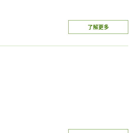
0元(含)以上，加碼贈11% OPENPOINT 回饋，每
了解更多
需登錄(每月25日11:00開放登錄，每一家銀行需分別登
】
設備，並依業者現場公告為準。本活動不適用之通路：7-
卡付款
綁卡)，不需登錄，每月總回饋上限12萬點
不含宜蘭認同卡)，需登錄，每月限登錄200名
務卡)，需登錄，每月限登錄200名
，每月限登錄500名