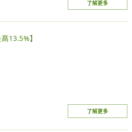
券，或於LINE錢包 / LINE Pay App「好康地圖-
了解更多
元折抵40元。(優惠券使用期限可至LINE Pay主頁「我的
icash Pay交易之時間順序為準判定符合資格，不另
活動回饋額滿訊息為理由要求補贈點，請視情況評估參
高13.5%】
。
以下情況除外：
它服務設備或機台(例如：寶可夢機台、販賣機等)、加
026/7/1 (三) 至7/5 (日) 為第一週，可於7/1
值類交易(例如：禮物卡/開心卡/各式實體卡或虛擬卡、
代收代售項目、該通路本身不提供基本回饋之指定商品
7/27 (一) 至7/31 (五) 為當月最後一週 ，優惠券
兒配方奶粉/食品等))，且需為單筆全額使用指定支付工
路活動折抵金額)。如交易經取消、退貨及退款，將不予贈
抵名額採「先用先贏」。
)，將會扣回以該筆交易計算之全額點數。
預告」；若名額已滿，LINE Pay 刷卡頁面將顯示
週日
了解更多
之設備，並依業者現場公告為準。如通路門市於部份百貨或商
該通路類型，則該筆交易不適用本活動。是否符合本活動回饋
，並於 2026/6/1-9/30 至「指定通路」使用街口支
交易對象」通路資訊為主。