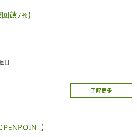
折 $25。(每人每券限使用一次，先折先贏)
 1 號開放領取當月券
額回饋7%】
00-23:59
動頁領券，並於各券折抵期間至「指定通路」使用街口支付
退貨之順序、作業時間)可能影響本活動點數之計算判
折 $25。
每人每週限折抵 1 次，數量有限，先折先
行點數回補。
Pay用戶每月回饋上限1,000點OPENPOINT (各指
得以折券。
每週日
入最優惠 (可折抵金額最高) 的街口券；若付款時無
後第三位四捨五入計算)，消費月份結束後贈點，最晚將
額；且完成退款後 (退款作業時間依各通路為準，如退
了解更多
ay帳戶綁定之uniopen會員帳號，如活動資格檢核作業
該券將退回到您的街口券匣，若該街口券尚未兌畢，則
限icash Pay帳戶餘額、連結銀行帳戶付款)單筆滿200
饋，活動期間每月/戶回饋上限200點OPENPOINT，活動
各銀行官網。
款，2026/1/1 - 2026/12/31 於精選通路最高
PENPOINT】
用至上)
icash Pay註冊及連結指定
卡需為有效卡，若已遭停用、凍結或有延遲繳款、違反信