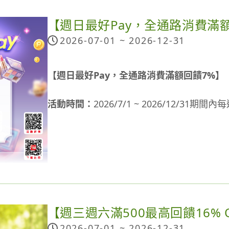
付付款，單筆消費滿 $250 享 9 折，最高可
領券時間：2026/6/1(三) - 9/30(三) 每月
【週日最好Pay，全通路消費滿
本活動不適用7-ELEVEN實體門市。
折券時間：2026/6/1(三) - 9/30(三) 每週日 00:
2026-07-01 ~
2026-12-31
活動辦法：每月初先至街口支付 App 活
商店端進行交易退貨之流程(如：進行交易/
消費付款，
搶 先 領 券
⏩
單筆消費滿 $250 享 9 折，最高可
斷，如因此而影響所獲得之點數，不另外進
贏。
【週日最好Pay，全通路消費滿額回饋7%】
注意事項：
本活動回饋以銀行別區分計算及入點，每一icash 
需先至「街口支付」活動頁領券，付款時才
活動時間：
2026/7/1 ~ 2026/12/31期間內
定銀行及各支付方式之回饋上限分別計算)。
至「街口支付」付款頁面時，系統將自動預設帶
券可用代表已折抵完畢。
活動說明：
本活動點數計算至小數點後第二位(依小數點
如有申請退款，退款金額將收回街口券折抵金
【週日全通路消費滿額回饋7%】
於消費後之次次月底前匯入符合資格icash P
款期間街口券已兌畢，恕無法要求補發券)，
《二、指定付款最高 3.5% 回饋》
活動期間每週日使用icash Pay於全通路消費(
順利則可能提前匯入點數。
可於折券期間再次消費使用。
元(含)，享交易金額之7% OPENPOINT回
常態付款回饋
期間每月總贈點上限100萬點。
信用卡循環信用利率及各項費用詳情請參閱
若選擇使用「台新街口豬富卡」綁定街口支付 App 付
【週三週六滿500最高回饋16% O
享
3.5%
街口幣回饋！(
查看說明
謹慎理財 信
活動資格：請先事先註冊icash Pay帳號並完成
於匯入OPENPOINT點數時，所持之信用
2026-07-01 ~
2026-12-31