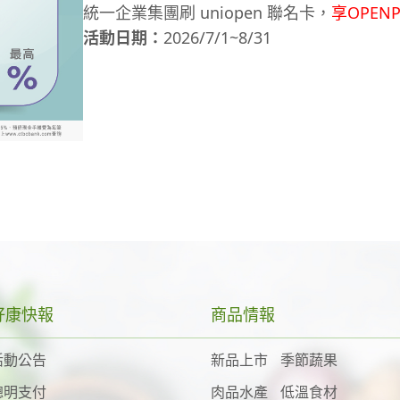
街口幣回饋金額採四捨五入法至整數。
須為單筆全額使用指定支付工具支付(扣除OP
統一企業集團刷 uniopen 聯名卡，
享OPEN
OPENPOINT由統一超商發行，紅利點數規
查詢街口幣回饋金額與資訊，可至「我的」>
消、退貨及退款，將不予贈點，若於活動贈點
-----------------------------------------------------------
活動日期：
2026/7/1~8/31
至OPENPOINT App查詢或電洽OPENPOINT客
1 元街口幣等值新臺幣 1 元，最高可折抵訂
之全額活動點數。
活動內容：
mail至
service@mail.openpoint.com.tw
並
酒品等或享有店家「街口行銷活動回饋」時
請先事先註冊icash Pay帳號並完成icash
題等以供查詢回覆。
當年度所獲得的街口幣，將於隔年度 5/31 到期，到
商店端進行交易退貨之流程(例如進行交易/
流程請參考：
https://pse.is/6345vx
統一企業集團最高11%，不須領券踩點好簡
得的街口幣，將於 2027/5/31 到期...以此類
斷，如因此而影響所獲得之點數，不另外進
活動適用通路：※活動以依實際現場提供icas
國內一般消費1%無上限
辦理退款時，將全額回收此筆街口幣回饋再
統一企業集團消費加碼2% (上限500點/月)
倘若剩餘的現金與街口幣不足時，則會從退
本活動之消費認定將依各通路實際交易金額、發
統一企業集團踩點任務，單筆消費滿199元(含)加
若退款金額皆不足扣除現金與街口幣回饋時
第二位(依小數點後第三位四捨五入計)。交
注意事項：
綁定 icash Pay單筆消費滿199元(含)加碼
使用街口券消費時，無法進行部分退款。若將
儲值類交易、自助加油、菸類商品、代收代售項
如活動期間內已達活動總回饋上限，將依icash
內通路
紀錄查看），且於活動期間與折抵名額內再
供基本回饋之指定商品(如：嬰幼兒配方食品、奶
另行公告或通知，活動參與者不得以未獲知
若成功辦理退款，交易使用「銀行帳戶」付
經取消、退貨及退款，將不予贈點，若於活動
參與。
點我立即申辦 →
https://stcz.tw/7zk9nc
提領回銀行帳戶免手續費）；若交易使用「
計算之全額活動點數。
活動詳情 →
https://stcz.tw/9959ar
好康快報
商品情報
本活動需於活動時間內完成手機付款方可享
本活動回饋點數將於消費成功後最晚於次次月底前匯入i
額，以系統認列為主，恕無法超過時間要求
使用icash Pay參與本活動應使用具備Andr
帳戶中，回饋資格及入點時間認定依icash2.
活動公告
新品上市
季節蔬果
海外消費最高11%，實體加碼不限國家超優
本活動若發現有交易異常行為（包括但不限
請將OPENPOINT APP或icash Pa
動資格者之消費優先順序匯入該icash2.0或ica
國外一般消費2%無上限
聰明支付
肉品水產
低溫食材