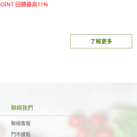
ENPOINT點數折抵、通路活動折抵金額)。如交易經取
POINT 回饋最高11%
則(例如使用效期/範圍/方式)、累兌紀錄或相關問題，請
「街口幣」內觀看。
發送後退貨(包含部分退貨)，將會回扣以該筆交易計算
------
服中心0800-711-177(手機請撥02-2627-1650)或請
單金額 100%。（購買法令規定不可促銷之商品，如：菸
留下您的icash Pay用戶手機號碼、icash Pay帳號、問
無法使用街口幣折抵）
 Pay註冊及連結指定銀行帳戶流程
【立即下載icash Pay】
期即歸 0 失效。（2026/1/1~2026/12/31 所獲
退貨之順序、作業時間)可能影響本活動點數之計算判
單
了解更多
推）
行點數回補。
h Pay支付之櫃位為主※
進行退款（遇部分退款時，則會按照退款比例回收），
款金額中扣除後再返還剩餘之退款金額。
票為主，回饋之加碼OPENPOINT計算至小數點後
碼4% (上限500點/月) ，不須領券！
，則無法退款。
易金額僅限一般商品交易，不適用自動加值、現金加值、
4% (上限150點/月，每月總回饋上限300萬點)，不限集團
訂單退款，需等通路確實完成退款（請至 App 內交易
目、OPENPOINT點數折抵金額或該通路本身不提
2.0/icash Pay交易之時間順序為準判定符合資格，不
次交易始能重新享有回饋。
粉)，且須為單筆全額使用icash Pay支付。如交易
本活動回饋額滿訊息為理由要求補贈點，請視情況評估
款者，退款金額將退回至街口帳戶（銀牌會員以上可再
贈點發送後退貨(包含部分退貨)，將會回扣以該筆交易
信用卡」付款者，退款金額刷退回原卡。
聯絡我們
有（活動時間以台灣標準時間為主），活動最終回饋金
cash2.0或icash Pay所綁定的uniopen會員
補償。
oid作業系統6.0以上或iOS作業系統13.0以上的手機，並
0及icash Pay資訊系統紀錄認定為準，系統將以符合活
聯絡客服
惠
於單筆消費拆單付款、頻繁或不正常退款），以致有影
y APP之應用程式及手機內建瀏覽器更新至最新版本。符合本活動
sh Pay綁定之uniopen會員帳戶。
門市據點