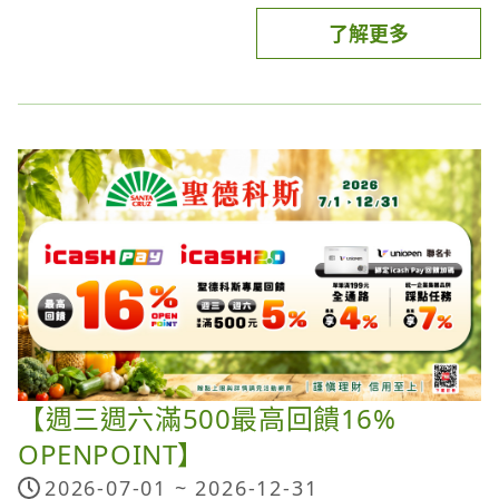
活動說明：
卡，若已遭停用、凍結或有延遲繳款、違反信用卡契
1% 街口幣無上限：
適用一般消費回饋
了解更多
【週日全通路消費滿額回饋7%】
約等情事，將喪失本活動回饋資格。使用icash Pay
2.5% 街口幣：
注意事項：
美廉社、聖德科斯 精選加碼
活動期間每週日使用icash Pay於全通路消費(限icash
參與本活動應使用具備Android作業系統6.0以上或
若選擇使用「街利存帳戶」 付款，享最高
2026/6/1-12/31 期間，選擇使用「街利存帳戶」 付
2.5%
街口
Pay帳戶餘額、連結銀行帳戶付款)單筆滿200元
iOS作業系統13.0以上的手機，並請將OPENPOINT
幣回饋 (次月即時回饋)！
款，享最高 2.5% 街口幣回饋 (次月即時回饋)！
(查看說明)
(查看
(含)，享交易金額之7% OPENPOINT回饋，活動期間
APP或icash Pay APP之應用程式及手機內建瀏覽器
若選擇使用「街口帳戶」 付款，銀牌會員以上，筆
說明)
每月/戶回饋上限200點OPENPOINT，活動期間每月
更新至最新版本。icash Pay用戶於獲得本活動回饋
筆享
2026/6/1-12/31 期間，選擇使用「街口帳戶」 付
1%
街口幣回饋無上限！
(查看說明)
總贈點上限100萬點。
活動資格：請先事先註冊icash Pay帳號並完成icash
前及回饋當下仍應具有uniopen會員帳號及icash
若選擇使用「銀行帳戶」、「國內信用卡」綁定街口
款，銀牌會員以上，筆筆享 1% 街口幣回饋無上限！
Pay註冊及連結指定
Pay使用者資格，icash Pay與其銀行支付工具應為
支付 App 付款，各信用卡之回饋優惠依各發卡銀行
(查看說明)
銀行帳戶流程【
立即下載icash Pay
】
「綁定、連結狀態」且使用皆為「正常狀態」，入點
公告為準。
本活動最終回饋金額，以系統認列為主。
流程請參考：
https://pse.is/6345vx
時應符合本活動資格等相關規範。
(＊適用信用卡：請至街口支付 > 我的 > 支付工具 >
因「電子銀行法」規定，銀行帳戶單筆交易限額 5 萬
信用卡查看)
元、單日限額 10 萬元、單月交易限額 20 萬元，請
注意事項：
詳細活動辦法以主辦單位(愛金卡、各合作銀行)網站
留意付款額度限制，以免交易失敗。
如活動期間內已達活動總回饋上限，將依icash Pay
公告為準。主辦單位保留本活動所有事宜之最終解釋
現金回饋、街口幣回饋、街口券折扣、街口幣折抵可
【週三週六滿500最高回饋16%
交易之時間順序為準判定符合資格，不另行公告或通
之權利，並可隨時變更、取消、終止或暫停本活動及
併用。（系統將先折街口券，並以訂單金額折抵街口
OPENPOINT】
知，活動參與者不得以未獲知本活動回饋額滿訊息為
替換其他獎項；活動如遇有任何因電腦系統、網路、
幣；最終依折抵後的「實際支付金額」計算現金回饋
理由要求補贈點，請視情況評估參與。
2026-07-01 ~
2026-12-31
電話等故障或傳輸異常、或有不可抗力事由，主辦單
與街口幣回饋）。