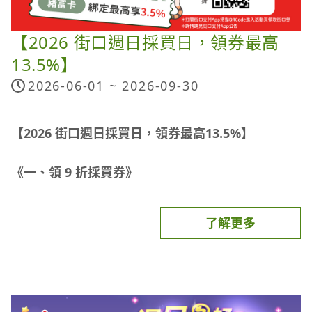
(三) 開始領取，並使用至7/5 (日)
每一icash Pay用戶活動期間限回饋1次(回饋上限
OPENPOINT點數折抵、通路活動折抵金額)。如交易
每月最後一週使用期限至當月最後一天，如：
1,000點)
經取消、退貨及退款，將不予贈點，若於活動贈點發
【2026 街口週日採買日，領券最高
2026/7/27 (一) 至7/31 (五) 為當月最後一週 ，優惠
每一icash Pay用戶消費金額，不得跨月累計計算
送後退貨(包含部分退貨)，將會扣回以該筆交易計算
13.5%】
券僅可使用至7/31 (五)
之全額點數。
每週優惠券數量有限，領完為止；且優惠折抵名額採
2026-06-01 ~
2026-09-30
第一銀行：icash聯名卡適用(不含宜蘭認同卡)，需登
「先用先贏」。
錄，每月限登錄200名，每一icash Pay用戶每月回饋
本活動適用之店櫃需具接受icash Pay之設備，並依
優惠券即將額滿時，領取頁面將顯示「兌換滿額預
上限1,000點
業者現場公告為準。如通路門市於部份百貨或商場內
【2026 街口週日採買日，領券最高13.5%】
告」；若名額已滿，LINE Pay 刷卡頁面將顯示「優
《點我前往登錄頁面》
之icash Pay交易資訊無法判斷為該通路類型，則該
惠券已額滿」提示。
筆交易不適用本活動。是否符合本活動回饋通路，以
《一、領 9 折採買券》
兆豐銀行：全信用卡適用(不含商務卡)，需登錄，每
icash Pay 交易記錄內顯示之「交易對象」通路資訊
月限登錄200名，每一icash Pay用戶每月回饋上限
為主。
活動時間：
2026/2/8 ~ 2026/6/30期間內每週日
了解更多
1,000點
《點我前往登錄頁面》
本活動不適用7-ELEVEN實體門市。
活動辦法：
於街口支付 App 活動頁領取每週一之「街口券」，
商店端進行交易退貨之流程(如：進行交易/退貨之順
並於 2026/6/1-9/30 至「指定通路」使用街口支付付
序、作業時間)可能影響本活動點數之計算判斷，如
款，單筆消費滿 $250 享 9 折，最高可折 $25。(每人