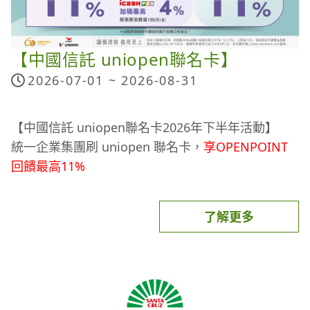
折抵、通路活動折抵金額)。如交易經取消、退貨及
0800-711-177(手機請撥02-2627-1650)或請mail至
辦理退款時，將全額回收此筆街口幣回饋再進行退款
【uniopen聯名卡最高7%回饋】
退款，將不予贈點，若於活動贈點發送後退貨(包含
service@mail.openpoint.com.tw
並留下您的icash
（遇部分退款時，則會按照退款比例回收），倘若剩
icash Pay綁定uniopen聯名卡適用踩點任務最高回
部分退貨)，將會回扣以該筆交易計算之全額活動點
Pay用戶手機號碼、icash Pay帳號、問題等以供查詢
餘的現金與街口幣不足時，則會從退款金額中扣除後
【中國信託 uniopen聯名卡】
饋7%。
活動詳情
數。
回覆。
再返還剩餘之退款金額。
2026-07-01 ~
2026-08-31
若退款金額皆不足扣除現金與街口幣回饋時，則無法
-----------------------------------------------------------------
商店端進行交易退貨之流程(例如進行交易/退貨之順
退款。
序、作業時間)可能影響本活動點數之計算判斷，如
【中國信託 uniopen聯名卡2026年下半年活動】
使用街口券消費時，無法進行部分退款。若將訂單退
請先事先註冊icash Pay帳號並完成icash Pay註冊及
因此而影響所獲得之點數，不另外進行點數回補。
統一企業集團刷 uniopen 聯名卡，
享OPENPOINT
款，需等通路確實完成退款（請至 App 內交易紀錄
連結指定銀行帳戶流程
【立即下載icash Pay】
回饋最高11%
查看），且於活動期間與折抵名額內再次交易始能重
流程請參考：
https://pse.is/6345vx
本活動之消費認定將依各通路實際交易金額、發票為
活動日期：
2026/7/1~8/31
新享有回饋。
活動適用通路：※活動以依實際現場提供icash Pay
主，回饋之加碼OPENPOINT計算至小數點後第二位
活動內容：
若成功辦理退款，交易使用「銀行帳戶」付款者，退
支付之櫃位為主※
了解更多
(依小數點後第三位四捨五入計)。交易金額僅限一般
款金額將退回至街口帳戶（銀牌會員以上可再提領回
商品交易，不適用自動加值、現金加值、儲值類交
統一企業集團最高11%，不須領券踩點好簡單
銀行帳戶免手續費）；若交易使用「信用卡」付款
易、自助加油、菸類商品、代收代售項目、
國內一般消費1%無上限
者，退款金額刷退回原卡。
注意事項：
OPENPOINT點數折抵金額或該通路本身不提供基本
統一企業集團消費加碼2% (上限500點/月)
本活動需於活動時間內完成手機付款方可享有（活動
如活動期間內已達活動總回饋上限，將依
回饋之指定商品(如：嬰幼兒配方食品、奶粉)，且須
統一企業集團踩點任務，單筆消費滿199元(含)加碼
時間以台灣標準時間為主），活動最終回饋金額，以