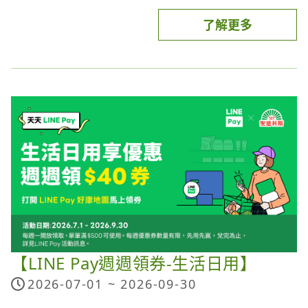
了解更多
活動內容：
以指定銀行指定支付方式於指定通路累計消費5,000
元(含)以上，加碼贈11% OPENPOINT回饋。
需登錄 (每月25日11:00 開放登錄，每一家銀行需分
別登錄)。
指定通路：
本活動適用之通路需具接受icash Pay之設備，並依
業者現場公告為準。
本活動不適用之通路：7-ELEVEN實體門市。
適用銀行之支付方式：
〔支付方式1〕icash Pay綁定指定銀行指定卡付款
【LINE Pay週週領券-生活日用】
玉山銀行：全信用卡適用(限首次綁卡)，不需登錄，
每月總回饋上限13萬點，每一icash Pay用戶活動期
2026-07-01 ~
2026-09-30
間回饋上限1,000點