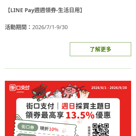
本活動需於2026/12/31前完成綁定玉山信用卡，並
【LINE Pay週週領券-生活日用】
於2026/07/01~2026/12/31期間任一個月份完成首筆
※注意事項：
交易，且於該首筆交易當月累計適用通路之消費滿
活動期間：
2026/7/1-9/30
5,000元(含)以上，即符合活動資格
本活動各適用銀行如已達活動總回饋上限，將依
(範例1：A君於2026/07/01前完成icash Pay首次綁定
icash Pay交易之時間順序為準判定符合資格，不另
活動方式：
玉山信用卡，並於2026/07/01完成首筆交易1,000
行公告或通知，活動參與者不得以未獲知本活動回饋
了解更多
領券：至門市掃描活動跳卡QR Code領取40元優惠
元，若於7月累計消費5,000元，故符合活動資格)
額滿訊息為理由要求補贈點，請視情況評估參與。
券，或於LINE錢包 / LINE Pay App「好康地圖-生活
(範例2：B君於2026/07/15完成icash Pay首次綁定玉
日用」領券。
山信用卡，並於2026/07/16完成首筆交易2,000元，
本活動交易金額僅限一般商品交易，不適用其它服務
用券：以LINE Pay付款且單筆消費滿 500 元折抵40
若於7月累計消費5,000元，故符合活動資格)
設備或機台(例如：寶可夢機台、販賣機等)、加值類
元。(優惠券使用期限可至LINE Pay主頁「我的優惠
注意事項：
(範例3：C君於2026/07/31完成icash Pay首次綁定玉
交易(例如：自動加值、現金加值等)、儲值類交易(例
券」查看)
每個LINE Pay帳號每週限領一次，領完為止。
山信用卡，並於2026/08/01完成首筆交易3,000元，
如：禮物卡/開心卡/各式實體卡或虛擬卡、星巴克儲
每週一開放領券，使用期限至當週週日；惟以下情況
若於8月累計消費5,000元，故符合活動資格)
值交易等)、菸類商品、繳稅/費及代收代售項目、該
除外：
(範例4：D君於2026/07/01前完成icash Pay首次綁
通路本身不提供基本回饋之指定商品(如：嬰兒與較
若當月第一天非週一，則自該月第一天開放領券，
定玉山信用卡，於2026/07/01完成首筆交易500元，
大嬰兒配方食品(1歲以下嬰幼兒配方奶粉/食品等))，
如：2026/7/1 (三) 至7/5 (日) 為第一週，可於7/1
於8月累計消費5,000元，故不符合活動資格)
且需為單筆全額使用指定支付工具支付(扣除