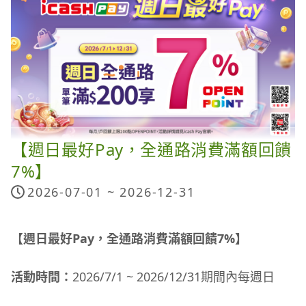
因此而影響所獲得之點數，不另外進行點數回補。
每券限使用一次，先折先贏)
領券時間：2026/6/1(三) - 9/30(三) 每月 1 號開放領
取當月券
本活動回饋以銀行別區分計算及入點，每一icash
折券時間：2026/6/1(三) - 9/30(三) 每週日 00:00-
Pay用戶依各指定銀行及各支付方式之回饋上限分別
23:59
搶 先 領 券
⏩
計算。
活動辦法：每月初先至街口支付 App 活動頁領券，
並於各券折抵期間至「指定通路」使用街口支付消費
注意事項：
本活動點數計算至小數點後第二位(依小數點後第三
付款，
需先至「街口支付」活動頁領券，付款時才得以折
單筆消費滿 $250 享 9 折，最高可折 $25。
每
【週日最好Pay，全通路消費滿額回饋
位四捨五入計算)，消費月份結束後贈點，最晚將於
人每週限折抵 1 次，數量有限，先折先贏。
券。
消費後之次次月底前匯入符合資格icash Pay帳戶綁
7%】
至「街口支付」付款頁面時，系統將自動預設帶入最
定之uniopen會員帳號，如活動資格檢核作業順利則
優惠 (可折抵金額最高) 的街口券；若付款時無券可用
2026-07-01 ~
2026-12-31
可能提前匯入點數。
代表已折抵完畢。
《二、指定付款最高 3.5% 回饋》
如有申請退款，退款金額將收回街口券折抵金額；且
【週日最好Pay，全通路消費滿額回饋7%】
信用卡循環信用利率及各項費用詳情請參閱各銀行官
完成退款後 (退款作業時間依各通路為準，如退款期
常態付款回饋
網。
間街口券已兌畢，恕無法要求補發券)，該券將退回
若選擇使用「台新街口豬富卡」綁定街口支付 App
活動時間：
2026/7/1 ~ 2026/12/31期間內每週日
到您的街口券匣，若該街口券尚未兌畢，則可於折券
付款，2026/1/1 - 2026/12/31 於精選通路最高享
於匯入OPENPOINT點數時，所持之信用卡需為有效
期間再次消費使用。
3.5%
街口幣回饋！(
查看說明
謹慎理財 信用至上)