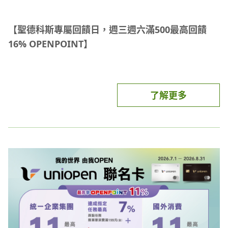
位得暫時停止相關服務，參與者同意取消當次消費支
使用「街利存帳戶」、「街口帳戶」、「台新街口聯
本活動回饋點數將於消費成功後最晚於次次月底前匯
付指示。如因而致參加者之資料有延遲、遺失、錯誤
名卡」付款所享的街口幣回饋，均是以單筆消費做計
【聖德科斯專屬回饋日，週三週六滿500最高回饋
入icash Pay所綁定的uniopen會員帳戶中，回饋資
或無法辨識等情況，主辦單位不負任何法律責任，參
算；此街口幣回饋與原店家街口幣回饋採分開計算。
16% OPENPOINT】
格及入點時間認定依icash Pay資訊系統紀錄認定為
加者亦不得因此異議。其他未盡事宜，悉依主辦單位
單筆消費為扣除法令規定不可促銷之商品（如：菸酒
準，系統將以符合活動資格者之消費優先順序匯入該
相關規定辦理。
品等）、店家相關優惠與不適用商品或「街口幣」折
活動時間：
自2026/7/1起至2026/12/31 每週三、週
icash Pay綁定之uniopen會員帳戶。
抵後的支付金額。
六
參加本活動即表示同意接受本活動條款並同意愛金卡
了解更多
街口幣回饋金額採四捨五入法至整數。
本活動適用之店櫃需接受icash Pay之設備，並依業
與各合作銀行將本活動蒐集之個人資料進行贈點作
查詢街口幣回饋金額與資訊，可至「我的」>「街口
活動說明：
者現場公告為準。是否符合本活動回饋通路，以
業；若有違反者，主辦單位有權取消參加者之參加資
幣」內觀看。
活動期間內每週三、週六於聖德科斯使用icash2.0、
icash Pay交易紀錄內顯示之通路資訊為主，如該店
格並追回獲得之點數，如對本活動有任何疑義，可撥
1 元街口幣等值新臺幣 1 元，最高可折抵訂單金額
icash Pay單筆支付滿500元(含)以上，享消費金額之
櫃於百貨內之icash Pay交易資訊無法判斷為該商店
打愛金卡公司客服專線0800-233-888 (手機請撥02-
100%。（購買法令規定不可促銷之商品，如：菸酒
5% OPENPOINT回饋。活動期間每月每戶/每卡點數
類型，則該筆交易不適用本活動。
2657-6388)。
品等或享有店家「街口行銷活動回饋」時無法使用街
回饋上限300點，活動總贈點上限160萬點。
口幣折抵）
【icash Pay綁定uniopen聯名卡滿額加碼回饋
本活動交易金額不適用自動加值、現金加值及代收代
OPENPOINT由統一超商發行，紅利點數規則(例如使
當年度所獲得的街口幣，將於隔年度 5/31 到期，到
4%】
售項目、通路本身不提供基本回饋之商品，且須為單
用效期/範圍/方式)、累兌紀錄或相關問題，請至
期即歸 0 失效。（2026/1/1~2026/12/31 所獲得的
詳情請見該活動網頁
筆全額使用指定支付工具支付(扣除OPENPOINT點數
OPENPOINT App查詢或電洽OPENPOINT客服中心
街口幣，將於 2027/5/31 到期...以此類推）