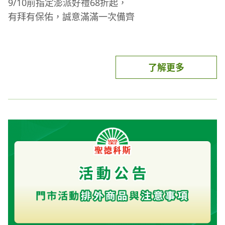
9/10前指定澎派好禮68折起，
包裝袋、運費等。
有拜有保佑，誠意滿滿一次備齊
(6) 抵用金活動券不得折兌現金或找零，如有遺失、
被竊或滅失，概不掛失或補發，逾期無效。
(7) 聖德科斯不隨意變更活動內容，但保有活動說明
及變更、暫停、終止內容之權利。
了解更多
滿額加贈點數：
(1) 滿額活動須扣除折價金額後，以最後實際支付金
額計算。
(2) 2025/8/6-8/10單筆消費滿888元點數10倍送(含基
本點1倍)，限已綁定之uniopen會員，每人回饋上限
100點；本活動採事後贈點；最晚須於活動前一日註
冊成為uniopen會員，完成認證綁定程序，方符合活
動資格
(3) 贈送點數將於2026/9/15前回饋完畢，點數使用效
期至2026/10/31，逾期失效。