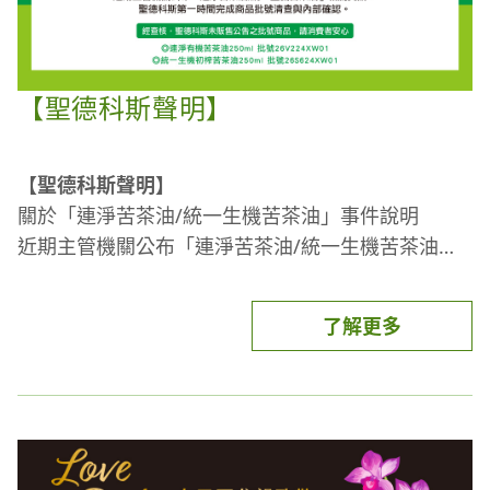
【聖德科斯聲明】
【聖德科斯聲明】
關於「連淨苦茶油/統一生機苦茶油」事件說明
近期主管機關公布「連淨苦茶油/統一生機苦茶油」
相關資訊，聖德科斯第一時間完成商品批號清查與內
部確認。
經查核，聖德科斯未販售公告之批號商品，請消費者
了解更多
安心。
連淨有機苦茶油250mL(批號26V224XW01)
統一生機初榨苦茶油250mL(批號26S624XW01)
食品安全是聖德科斯始終堅持的核心價值。
我們持續