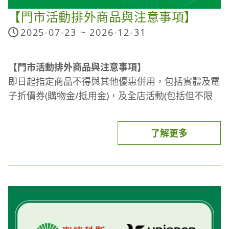
【門市活動排外商品與注意事項】
加價/滿額贈石斛蘭：
2025-07-23 ~
2026-12-31
(1) 滿額活動須扣除折價金額後，以最後實際支付金
額計算。
【門市活動排外商品與注意事項】
(2) 滿額贈石斛蘭不適用於冷藏蔬果、冷藏乳品、主
即日起指定商品不得與其他優惠併用，包括實體及電
米食、訂閱制、保健品牌(倍適/娘家(含精補品))、茶
子折價券(購物金/抵用金)，及全店活動(包括但不限
葉蛋、機器設備/健康器材/機能用品(含耗材與配
於全店集點/滿額折/滿額抽/滿額贈等活動)。
件)、包裝袋、運費等。
(3) 本活動僅限聖德科斯實體門市參與，聖德科斯購
了解更多
長期排外商品與活動：
物網不適用。
冷藏蔬果、冷藏乳品、主米食、訂閱制、保健品牌
(4) 聖德科斯不隨意變更活動內容，但保有活動說明
(倍適/娘家(含精補品))、茶葉蛋、機器設備/健康器
及變更、暫停、終止內容之權利。
材/機能用品(含耗材與配件)、包裝袋、運費等。
※商品數量以門市實際數量為準，售完為止。詳細活
動辦法依本公司公告為主。凡參與本活動，即視同承