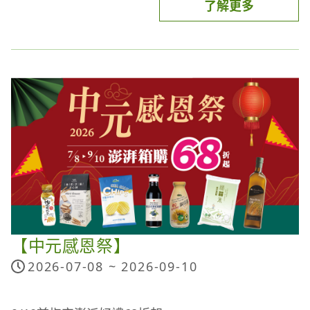
了解更多
十倍給利：
活動期間於「
聖德科斯門市
」或
「
OPENPOINT APP
」可兌換「OPENPOINT點數10
點現折100元滿額抵用券(滿千抵用)」(價值100元)。
※滿額抵用券可使用至2026/8/14
滿額加贈點數：
注意事項：
於
聖德科斯門市
和
聖德科斯購物網
單筆消費滿888元點數10倍送(限已綁定之uniopen會
十倍給利：
員，含基本點1倍，每會員回饋上限100點)
(1) 抵用金使用期間自 2026/8/5-2026/8/14止，單筆
加價/滿額贈石斛蘭：
消費每滿1,000元可抵用100元，可累折。
於
聖德科斯門市
單筆消費滿500
元+49元加購石斛蘭(原價188元乙支)；單筆消費滿
(2) 聖德科斯會員與OPENPOINT會員適用。
2000元免費送石斛蘭乙支(原價188元/支)
(3) 抵用金限聖德科斯實體門市使用。
爸氣活力，加倍好禮：
(4) 本抵用金不得與其他優惠併用，包括實體及電子
統健人氣保健品，同品項買1送1
折價券(折價券/抵用金)，及全店活動(包括但不限於
【中元感恩祭】
納豆紅麴Plus複方膠囊 90粒/瓶 (原價1800元/瓶)
全店集點/滿額折/滿額抽/滿額贈等活動)。
活力胜肽蛋白 10gX30包/盒 (原價1100元/盒)
(5) 本抵用金不得使用於冷藏蔬果、冷藏乳品、主米
2026-07-08 ~
2026-09-10
膠原蛋白胜肽223g/罐 (原價2000元/罐)
食、訂閱制、保健品牌(倍適/娘家(含精補品))、茶葉
固百能複方膠囊(含UC-II) 30粒/瓶 (原價2200元/瓶)
蛋、機器設備/健康器材/機能用品(含耗材與配件)、