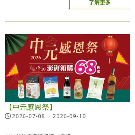
了解更多
十倍給利：
活動期間於「
聖德科斯門市
」或
「
OPENPOINT APP
」可兌換「OPENPOINT點數10
點現折100元滿額抵用券(滿千抵用)」(價值100元)。
※滿額抵用券可使用至2026/8/14
滿額加贈點數：
注意事項：
於
聖德科斯門市
和
聖德科斯購物網
單筆消費滿888元點數10倍送(限已綁定之uniopen會
十倍給利：
員，含基本點1倍，每會員回饋上限100點)
(1) 抵用金使用期間自 2026/8/5-2026/8/14止，單筆
加價/滿額贈石斛蘭：
消費每滿1,000元可抵用100元，可累折。
於
聖德科斯門市
單筆消費滿500
元+49元加購石斛蘭(原價188元乙支)；單筆消費滿
(2) 聖德科斯會員與OPENPOINT會員適用。
2000元免費送石斛蘭乙支(原價188元/支)
(3) 抵用金限聖德科斯實體門市使用。
爸氣活力，加倍好禮：
(4) 本抵用金不得與其他優惠併用，包括實體及電子
統健人氣保健品，同品項買1送1
折價券(折價券/抵用金)，及全店活動(包括但不限於
【中元感恩祭】
納豆紅麴Plus複方膠囊 90粒/瓶 (原價1800元/瓶)
全店集點/滿額折/滿額抽/滿額贈等活動)。
活力胜肽蛋白 10gX30包/盒 (原價1100元/盒)
(5) 本抵用金不得使用於冷藏蔬果、冷藏乳品、主米
2026-07-08 ~
2026-09-10
膠原蛋白胜肽223g/罐 (原價2000元/罐)
食、訂閱制、保健品牌(倍適/娘家(含精補品))、茶葉
固百能複方膠囊(含UC-II) 30粒/瓶 (原價2200元/瓶)
蛋、機器設備/健康器材/機能用品(含耗材與配件)、