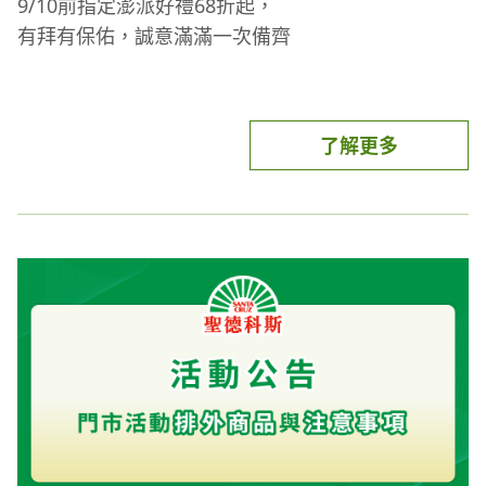
9/10前指定澎派好禮68折起，
包裝袋、運費等。
有拜有保佑，誠意滿滿一次備齊
(6) 抵用金活動券不得折兌現金或找零，如有遺失、
被竊或滅失，概不掛失或補發，逾期無效。
(7) 聖德科斯不隨意變更活動內容，但保有活動說明
及變更、暫停、終止內容之權利。
了解更多
滿額加贈點數：
(1) 滿額活動須扣除折價金額後，以最後實際支付金
額計算。
(2) 2025/8/6-8/10單筆消費滿888元點數10倍送(含基
本點1倍)，限已綁定之uniopen會員，每人回饋上限
100點；本活動採事後贈點；最晚須於活動前一日註
冊成為uniopen會員，完成認證綁定程序，方符合活
動資格
(3) 贈送點數將於2026/9/15前回饋完畢，點數使用效
期至2026/10/31，逾期失效。