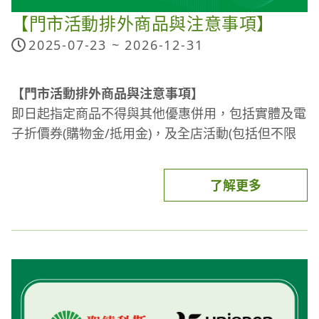
【門市活動排外商品與注意事項】
加價/滿額贈石斛蘭：
2025-07-23 ~
2026-12-31
(1) 滿額活動須扣除折價金額後，以最後實際支付金
額計算。
【門市活動排外商品與注意事項】
(2) 滿額贈石斛蘭不適用於冷藏蔬果、冷藏乳品、主
即日起指定商品不得與其他優惠併用，包括實體及電
米食、訂閱制、保健品牌(倍適/娘家(含精補品))、茶
子折價券(購物金/抵用金)，及全店活動(包括但不限
葉蛋、機器設備/健康器材/機能用品(含耗材與配
於全店集點/滿額折/滿額抽/滿額贈等活動)。
件)、包裝袋、運費等。
(3) 本活動僅限聖德科斯實體門市參與，聖德科斯購
了解更多
長期排外商品與活動：
物網不適用。
冷藏蔬果、冷藏乳品、主米食、訂閱制、保健品牌
(4) 聖德科斯不隨意變更活動內容，但保有活動說明
(倍適/娘家(含精補品))、茶葉蛋、機器設備/健康器
及變更、暫停、終止內容之權利。
材/機能用品(含耗材與配件)、包裝袋、運費等。
※商品數量以門市實際數量為準，售完為止。詳細活
動辦法依本公司公告為主。凡參與本活動，即視同承