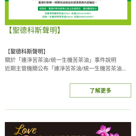
【聖德科斯聲明】
【聖德科斯聲明】
關於「連淨苦茶油/統一生機苦茶油」事件說明
近期主管機關公布「連淨苦茶油/統一生機苦茶油」
相關資訊，聖德科斯第一時間完成商品批號清查與內
部確認。
經查核，聖德科斯未販售公告之批號商品，請消費者
了解更多
安心。
連淨有機苦茶油250mL(批號26V224XW01)
統一生機初榨苦茶油250mL(批號26S624XW01)
食品安全是聖德科斯始終堅持的核心價值。
我們持續